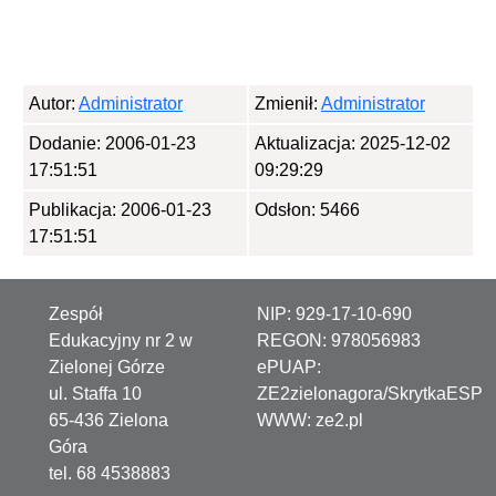
otowe
Autor:
Administrator
Zmienił:
Administrator
Dodanie: 2006-01-23
Aktualizacja: 2025-12-02
17:51:51
09:29:29
Publikacja: 2006-01-23
Odsłon: 5466
a
17:51:51
Zespół
NIP:
929-17-10-690
Edukacyjny nr 2 w
REGON:
978056983
Zielonej Górze
ePUAP:
min
ul. Staffa 10
ZE2zielonagora/SkrytkaESP
65-436 Zielona
WWW:
ze2.pl
Góra
tel. 68 4538883