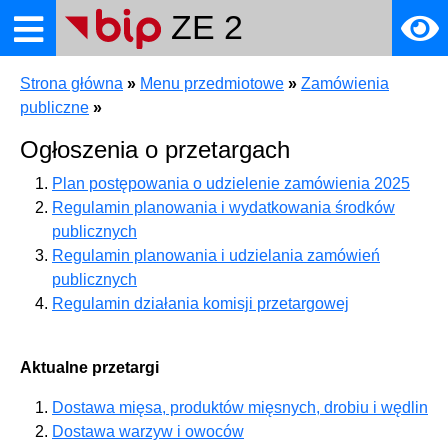
ZE 2
Strona główna
»
Menu przedmiotowe
»
Zamówienia
towe
publiczne
»
Ogłoszenia o przetargach
Plan postępowania o udzielenie zamówienia 2025
Regulamin planowania i wydatkowania środków
publicznych
ia
Regulamin planowania i udzielania zamówień
publicznych
Regulamin działania komisji przetargowej
Aktualne przetargi
Dostawa mięsa, produktów mięsnych, drobiu i wędlin
Dostawa warzyw i owoców